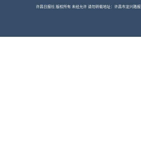
许昌日报社 版权所有 未经允许 请勿转载地址：许昌市龙兴路报业大厦 邮编