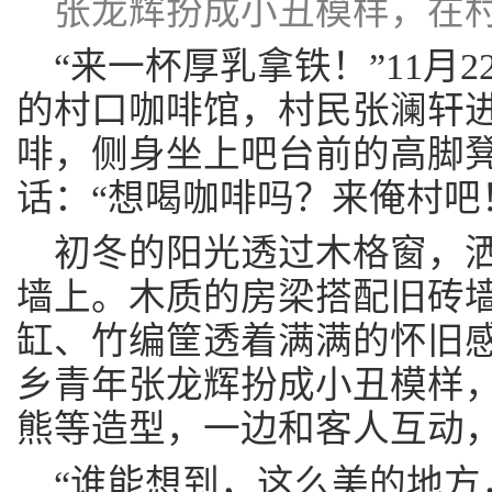
张龙辉扮成小丑模样，在
“来一杯厚乳拿铁！”11月
的村口咖啡馆，村民张澜轩
啡，侧身坐上吧台前的高脚
话：“想喝咖啡吗？来俺村吧
初冬的阳光透过木格窗，
墙上。木质的房梁搭配旧砖
缸、竹编筐透着满满的怀旧
乡青年张龙辉扮成小丑模样
熊等造型，一边和客人互动
“谁能想到，这么美的地方