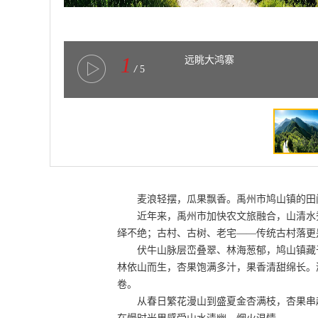
1
远眺大鸿寨
/
5
麦浪轻摆，瓜果飘香。禹州市鸠山镇的田
近年来，禹州市加快农文旅融合，山清水
绎不绝；古村、古树、老宅——传统古村落更
伏牛山脉层峦叠翠、林海葱郁，鸠山镇藏于
林依山而生，杏果饱满多汁，果香清甜绵长。
卷。
从春日繁花漫山到盛夏金杏满枝，杏果串