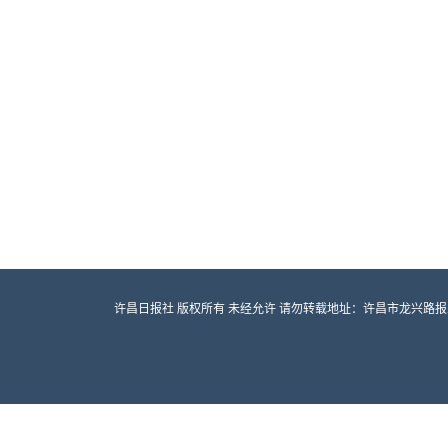
许昌日报社 版权所有 未经允许 请勿转载地址：许昌市龙兴路报业大厦 邮编